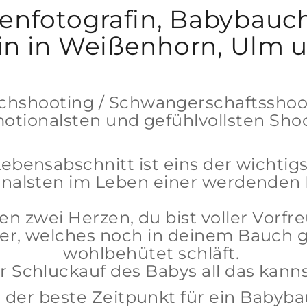
fotografin, Babybauchf
afin in Weißenhorn, U
hshooting / Schwangerschaftsshoot
otionalsten und gefühlvollsten Sho
Lebensabschnitt ist eins der wichtig
nalsten im Leben einer werdende
gen zwei Herzen, du bist voller Vorfr
er, welches noch in deinem Bauch g
wohlbehütet schläft.
der Schluckauf des Babys all das kann
zt der beste Zeitpunkt für ein Babyb