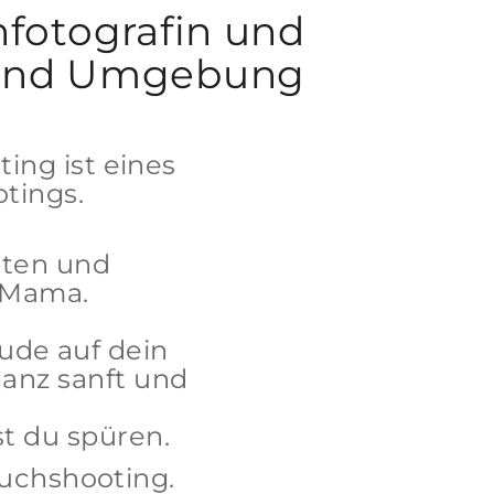
otografin und
lm und Umgebung
ing ist eines
otings.
sten und
n Mama.
eude auf dein
anz sanft und
st du spüren.
auchshooting.