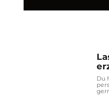
La
er
Du 
per
gern