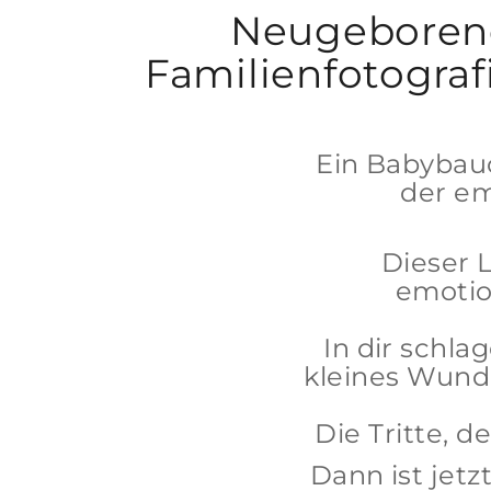
Neugeborenen
Familienfotogr
Ein Babybauc
der em
Dieser 
emotio
In dir schla
kleines Wund
Die Tritte, 
Dann ist jet