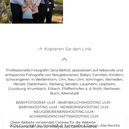
Kopieren Sie den Link
Professionelle Fotografin Jana Beifuß, spezialisiert auf liebevolle und
entspannte Fotografie von Neugeborenen, Babys, Familien, Kindern,
Schwangeren in Weißenhorn, Ulm, Neu-Ulm, Vöhringen, Illerrieden,
Illerzell, Dietenheim, Illerberg, Senden, Laupheim, Leipheim,
Günzburg, Krumbach, Erbach, Pfaffenhofen a. d. Roth, Illertissen,
Buch, Altenstadt
BABYFOTOGRAF ULM - BABYBAUCHSHOOTING ULM -
BABYSHOOTING ULM - NEWBORNSHOOTING ULM -
NEUGEBORENENSHOOTING ULM -
SCHWANGERSCHAFTSSHOOTING ULM
Diese Website verwendet Cookies für die Website-
2024 Copyright by Jana Beifuß Fotografie & Design. Alle Rechte
Funktionalität und zur Analyse des Datenverkehrs.